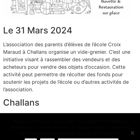
Le 31 Mars 2024
L’association des parents d’élèves de l’école Croix
Maraud à Challans organise un vide-grenier. C’est une
initiative visant à rassembler des vendeurs et des
acheteurs pour vendre des objets d’occasion. Cette
activité peut permettre de récolter des fonds pour
soutenir les projets de l’école ou d’autres activités de
l’association.
Challans
Nous utilisons des cookies pour vous garantir la meilleure
expérience sur notre site web. Si vous continuez à utiliser ce
Grand palais Challans
site, nous supposerons que vous en êtes satisfait.