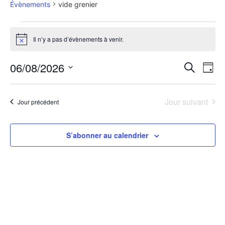
Évènements
vide grenier
Il n’y a pas d’évènements à venir.
Notice
Rech
Na
06/08/2026
Recherche
Jour
Sélectionnez
de
et
une
date.
vu
Jour suivant
Jour précédent
navig
Év
de
S’abonner au calendrier
vues
Évèn