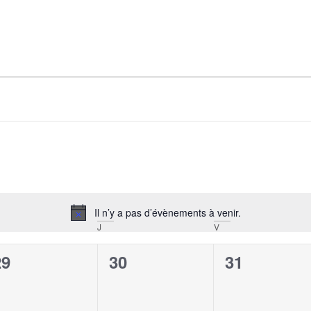
Il n’y a pas d’évènements à venir.
Notice
J
V
0
0
0
29
30
31
évènement,
évènement,
évènement